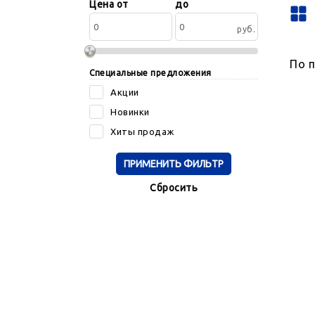
Сортировать
Цена от
до
по:
руб.
По 
Специальные предложения
Акции
Новинки
Хиты продаж
Cбросить