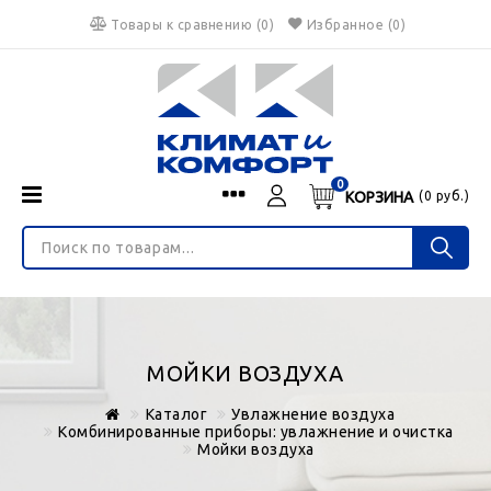
Товары к сравнению
(
0
)
Избранное
(0)
0
КОРЗИНА
(
0
руб.)
Menu
Каталог
О нас
Войти
ИНТЕРНЕТ-МАГАЗИН
Регистрация
Доставка и оплата
НЕ ЯВЛЯЕТСЯ ПУБЛИЧНОЙ ОФЕРТОЙ
Гарантия
Валюта
МОЙКИ ВОЗДУХА
€
$
руб.
Блог
Каталог
Увлажнение воздуха
Контакты
Комбинированные приборы: увлажнение и очистка
Мойки воздуха