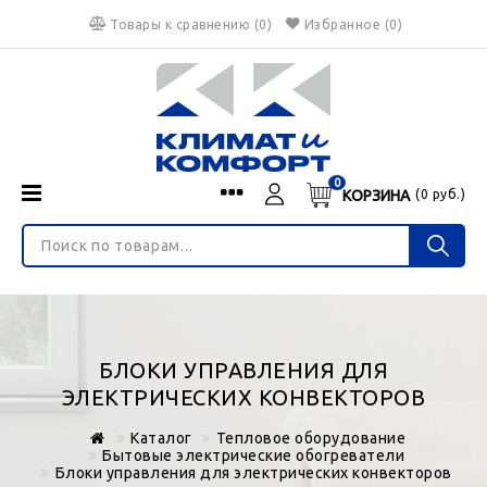
Товары к сравнению
(
0
)
Избранное
(0)
0
КОРЗИНА
(
0
руб.)
Menu
Каталог
О нас
Войти
ИНТЕРНЕТ-МАГАЗИН
Регистрация
Доставка и оплата
НЕ ЯВЛЯЕТСЯ ПУБЛИЧНОЙ ОФЕРТОЙ
Гарантия
Валюта
БЛОКИ УПРАВЛЕНИЯ ДЛЯ
€
$
руб.
Блог
ЭЛЕКТРИЧЕСКИХ КОНВЕКТОРОВ
Контакты
Каталог
Тепловое оборудование
Бытовые электрические обогреватели
Блоки управления для электрических конвекторов