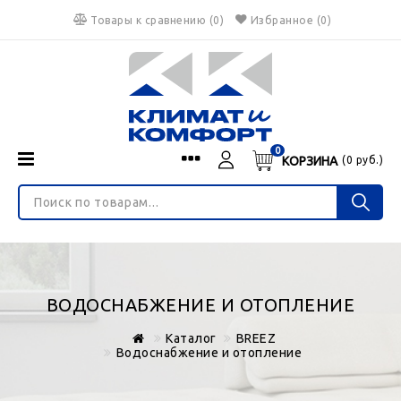
Товары к сравнению
(
0
)
Избранное
(0)
0
КОРЗИНА
(
0
руб.)
Menu
Каталог
О нас
Войти
ИНТЕРНЕТ-МАГАЗИН
Регистрация
Доставка и оплата
НЕ ЯВЛЯЕТСЯ ПУБЛИЧНОЙ ОФЕРТОЙ
Гарантия
Валюта
ВОДОСНАБЖЕНИЕ И ОТОПЛЕНИЕ
€
$
руб.
Блог
Каталог
BREEZ
Контакты
Водоснабжение и отопление