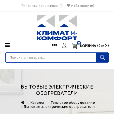
Товары к сравнению
(
0
)
Избранное
(0)
0
КОРЗИНА
(
0
руб.)
Menu
Каталог
О нас
Войти
ИНТЕРНЕТ-МАГАЗИН
Регистрация
Доставка и оплата
НЕ ЯВЛЯЕТСЯ ПУБЛИЧНОЙ ОФЕРТОЙ
Гарантия
Валюта
БЫТОВЫЕ ЭЛЕКТРИЧЕСКИЕ
€
$
руб.
Блог
ОБОГРЕВАТЕЛИ
Контакты
Каталог
Тепловое оборудование
Бытовые электрические обогреватели