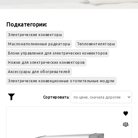
Подкатегории:
Электрические конвекторы
Маслонаполненные радиаторы
Тепловентиляторы
Блоки управления для электрических конвекторов
Ножки для электрических конвекторов
Аксессуары для обогревателей
Электрические конвекционные отопительные модули
Сортировать:
Показать
фильтр
Конвектор
электрический
Ballu
IP
54
BEC/CMR-
2000