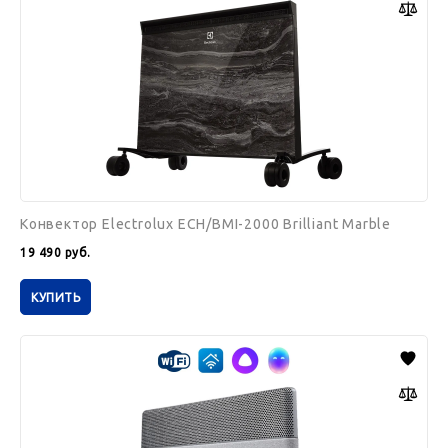
Brilliant
Marble
Конвектор Electrolux ECH/BMI-2000 Brilliant Marble
19 490
руб.
КУПИТЬ
Конвектор
электрический
Ballu
Apollo
digital
INVERTER
Moon
Gray
BEC/ATI-