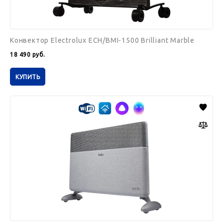
Конвектор Electrolux ECH/BMI-1500 Brilliant Marble
18 490
руб.
КУПИТЬ
Конвектор
электрический
Ballu
Apollo
digital
INVERTER
Moon
Gray
BEC/ATI-
1501