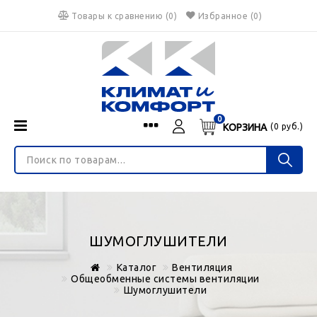
Товары к сравнению
(
0
)
Избранное
(0)
0
КОРЗИНА
(
0
руб.)
Menu
Каталог
О нас
Войти
ИНТЕРНЕТ-МАГАЗИН
Регистрация
Доставка и оплата
НЕ ЯВЛЯЕТСЯ ПУБЛИЧНОЙ ОФЕРТОЙ
Гарантия
Валюта
ШУМОГЛУШИТЕЛИ
€
$
руб.
Блог
Каталог
Вентиляция
Контакты
Общеобменные системы вентиляции
Шумоглушители