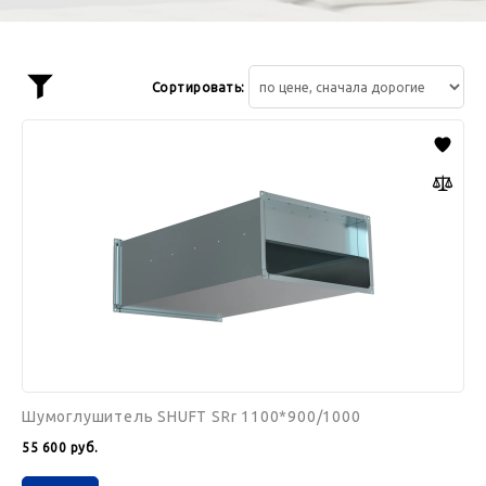
Сортировать:
Показать
фильтр
Шумоглушитель
SHUFT
SRr
1100*900/1000
Шумоглушитель SHUFT SRr 1100*900/1000
55 600
руб.