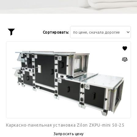
Сортировать:
Показать
фильтр
Каркасно-
панельная
установка
Zilon
ZKPU-
mini
50-
25
Каркасно-панельная установка Zilon ZKPU-mini 50-25
Запросить цену