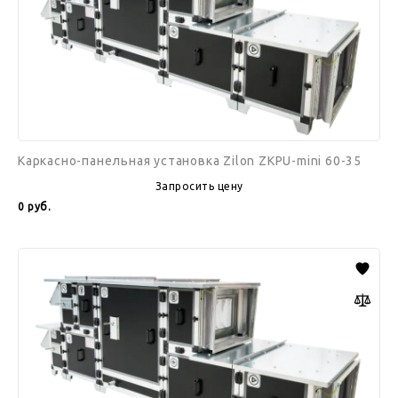
35
Каркасно-панельная установка Zilon ZKPU-mini 60-35
Запросить цену
0
руб.
Каркасно-
панельная
установка
Zilon
ZKPU-
mini
70-
40