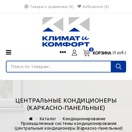
Товары к сравнению
(
0
)
Избранное
(0)
0
КОРЗИНА
(
0
руб.)
Menu
Каталог
О нас
Войти
ИНТЕРНЕТ-МАГАЗИН
Регистрация
Доставка и оплата
НЕ ЯВЛЯЕТСЯ ПУБЛИЧНОЙ ОФЕРТОЙ
Гарантия
Валюта
ЦЕНТРАЛЬНЫЕ КОНДИЦИОНЕРЫ
€
$
руб.
Блог
(КАРКАСНО-ПАНЕЛЬНЫЕ)
Контакты
Каталог
Кондиционирование
Промышленные системы кондиционирования
Центральные кондиционеры (Каркасно-панельные)