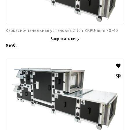
Каркасно-панельная установка Zilon ZKPU-mini 70-40
Запросить цену
0
руб.
Каркасно-
панельная
установка
Zilon
ZKPU-
mini
80-
50