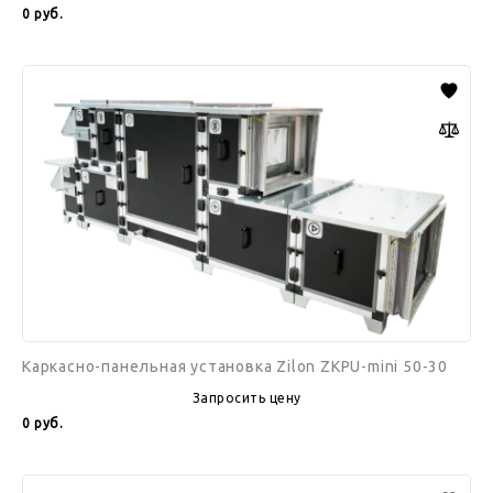
0
руб.
Каркасно-
панельная
установка
Zilon
ZKPU-
mini
50-
30
Каркасно-панельная установка Zilon ZKPU-mini 50-30
Запросить цену
0
руб.
Каркасно-