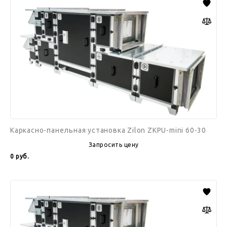
панельная
установка
Zilon
ZKPU-
mini
60-
30
Каркасно-панельная установка Zilon ZKPU-mini 60-30
Запросить цену
0
руб.
Каркасно-
панельная
установка
Zilon
ZKPU-
mini
60-