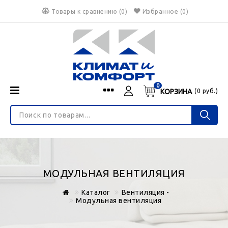
Товары к сравнению
(
0
)
Избранное
(0)
0
КОРЗИНА
(
0
руб.)
Menu
Каталог
О нас
Войти
ИНТЕРНЕТ-МАГАЗИН
Регистрация
Доставка и оплата
НЕ ЯВЛЯЕТСЯ ПУБЛИЧНОЙ ОФЕРТОЙ
Гарантия
Валюта
МОДУЛЬНАЯ ВЕНТИЛЯЦИЯ
€
$
руб.
Блог
Каталог
Вентиляция -
Контакты
Модульная вентиляция