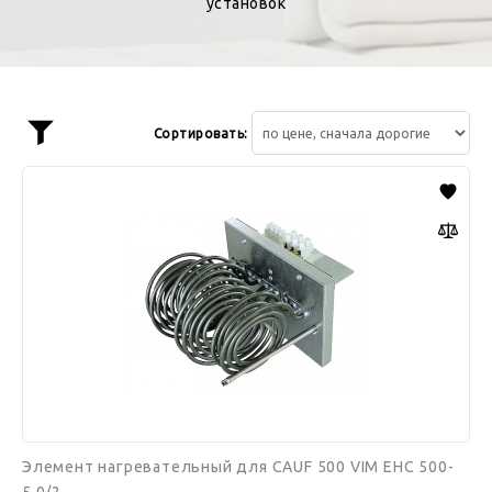
установок
Сортировать:
Показать
фильтр
Элемент
нагревательный
для
CAUF
500
VIM
EHC
500-
5,0/2
Элемент нагревательный для CAUF 500 VIM EHC 500-