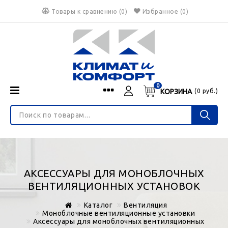
Товары к сравнению
(
0
)
Избранное
(0)
0
КОРЗИНА
(
0
руб.)
Menu
Каталог
О нас
Войти
ИНТЕРНЕТ-МАГАЗИН
Регистрация
Доставка и оплата
НЕ ЯВЛЯЕТСЯ ПУБЛИЧНОЙ ОФЕРТОЙ
Гарантия
Валюта
АКСЕССУАРЫ ДЛЯ МОНОБЛОЧНЫХ
€
$
руб.
Блог
ВЕНТИЛЯЦИОННЫХ УСТАНОВОК
Контакты
Каталог
Вентиляция
Моноблочные вентиляционные установки
Аксессуары для моноблочных вентиляционных