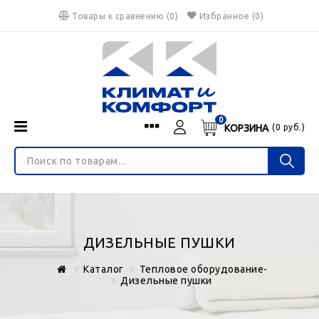
Товары к сравнению
(
0
)
Избранное
(0)
0
КОРЗИНА
(
0
руб.)
Menu
Каталог
О нас
Войти
ИНТЕРНЕТ-МАГАЗИН
Регистрация
Доставка и оплата
НЕ ЯВЛЯЕТСЯ ПУБЛИЧНОЙ ОФЕРТОЙ
Гарантия
Валюта
ДИЗЕЛЬНЫЕ ПУШКИ
€
$
руб.
Блог
Каталог
Тепловое оборудование-
Контакты
Дизельные пушки