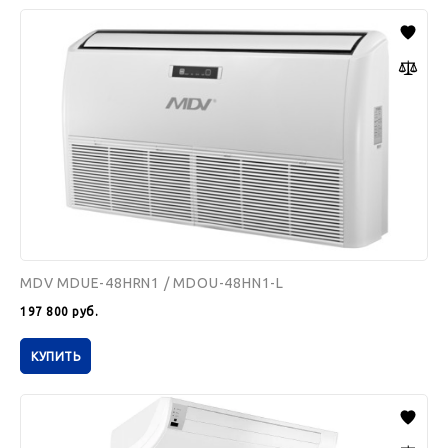
MDV
MDUE-
48HRN1
/
MDOU-
48HN1-
L
MDV MDUE-48HRN1 / MDOU-48HN1-L
197 800
руб.
КУПИТЬ
Pioneer
KFF48GV
/
KON48GV