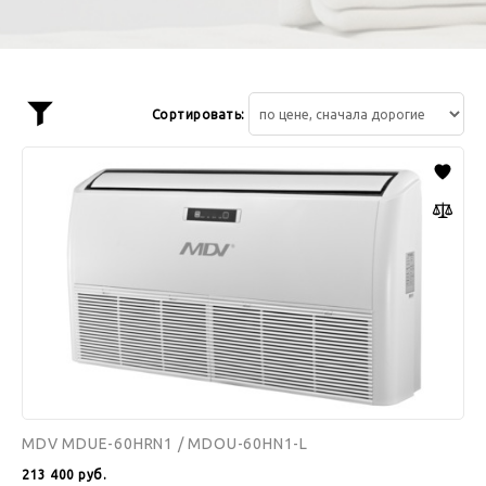
Сортировать:
Показать
фильтр
MDV
MDUE-
60HRN1
/
MDOU-
60HN1-
L
MDV MDUE-60HRN1 / MDOU-60HN1-L
213 400
руб.