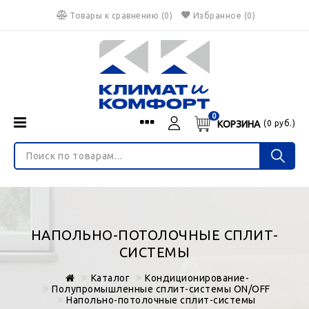
Товары к сравнению
(
0
)
Избранное
(0)
0
КОРЗИНА
(
0
руб.)
Menu
Каталог
О нас
Войти
ИНТЕРНЕТ-МАГАЗИН
Регистрация
Доставка и оплата
НЕ ЯВЛЯЕТСЯ ПУБЛИЧНОЙ ОФЕРТОЙ
Гарантия
Валюта
НАПОЛЬНО-ПОТОЛОЧНЫЕ СПЛИТ-
€
$
руб.
Блог
СИСТЕМЫ
Контакты
Каталог
Кондиционирование-
Полупромышленные сплит-системы ON/OFF
Напольно-потолочные сплит-системы