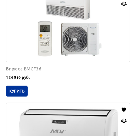
Бирюса BMCF36
124 990
руб.
КУПИТЬ
MDV
MDUE-
24HRN1
/
MDOU3-
24HN1-
L