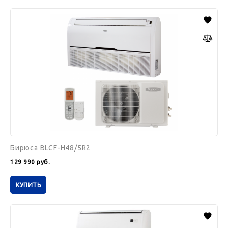
Бирюса
BLCF-
H48/5R2
Бирюса BLCF-H48/5R2
129 990
руб.
КУПИТЬ
Бирюса
BMCF36