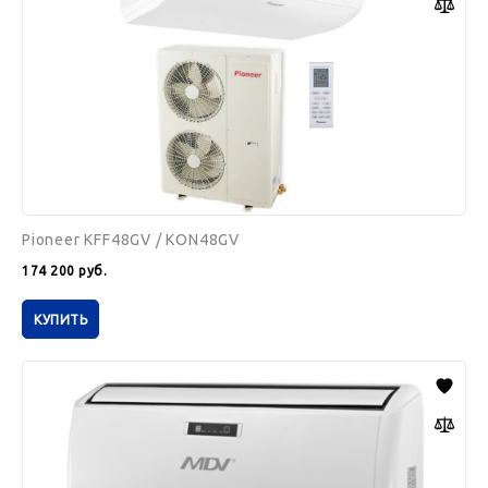
Pioneer KFF48GV / KON48GV
174 200
руб.
КУПИТЬ
MDV
MDUE-
36HRN1
/
MDOU-
36HN1-
L