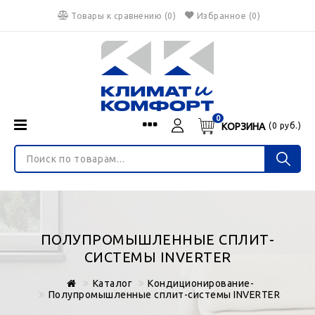
Товары к сравнению
(
0
)
Избранное
(0)
0
КОРЗИНА
(
0
руб.)
Menu
Каталог
О нас
Войти
ИНТЕРНЕТ-МАГАЗИН
Регистрация
Доставка и оплата
НЕ ЯВЛЯЕТСЯ ПУБЛИЧНОЙ ОФЕРТОЙ
Гарантия
Валюта
ПОЛУПРОМЫШЛЕННЫЕ СПЛИТ-
€
$
руб.
Блог
СИСТЕМЫ INVERTER
Контакты
Каталог
Кондиционирование-
Полупромышленные сплит-системы INVERTER