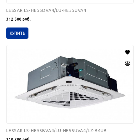
LESSAR LS-HE55DVA4/LU-HE55UVA4
312 500
руб.
КУПИТЬ
LESSAR
LS-
HE55BVA4/LU-
HE55UVA4/LZ-
B4UB
LESSAR LS-HE55BVA4/LU-HE55UVA4/LZ-B4UB
310 700
руб.