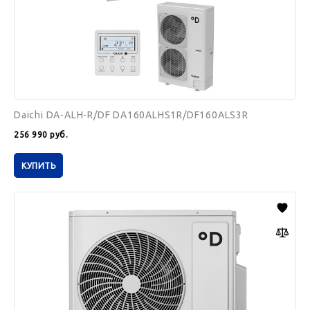
Daichi DA-ALH-R/DF DA160ALHS1R/DF160ALS3R
256 990
руб.
КУПИТЬ
Daichi
DA-
BLC-
R1/DF
DA160BLCS1R1/DF160BLS3R1/DPC06L