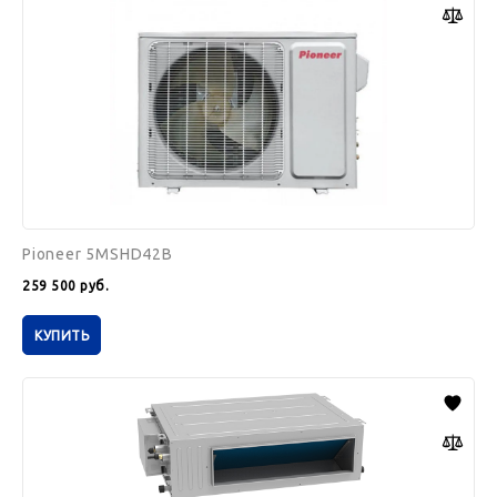
Pioneer 5MSHD42B
259 500
руб.
КУПИТЬ
Daichi
DA-
ALH-
R/DF
DA160ALHS1R/DF160ALS3R