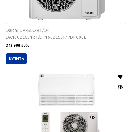
Daichi DA-BLC-R1/DF
DA160BLCS1R1/DF160BLS3R1/DPC06L
249 990
руб.
КУПИТЬ
Daichi
DA-
BLK-
R1/DF
DA160BLKS1R1/DF160BLS3R1