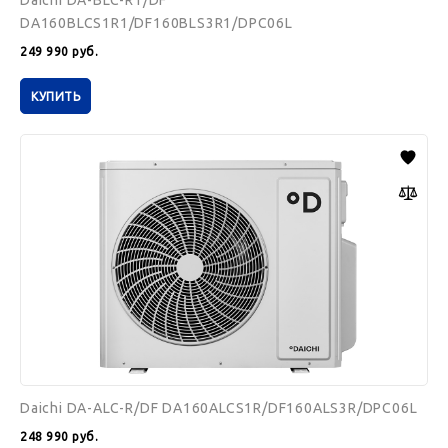
Daichi DA-BLC-R1/DF
DA160BLCS1R1/DF160BLS3R1/DPC06L
249 990
руб.
КУПИТЬ
Daichi
DA-
ALC-
R/DF
DA160ALCS1R/DF160ALS3R/DPC06L
Daichi DA-ALC-R/DF DA160ALCS1R/DF160ALS3R/DPC06L
248 990
руб.