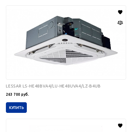
LESSAR
LS-
HE48BVA4/LU-
HE48UVA4/LZ-
B4UB
LESSAR LS-HE48BVA4/LU-HE48UVA4/LZ-B4UB
263 700
руб.
КУПИТЬ
Pioneer
5MSHD42B