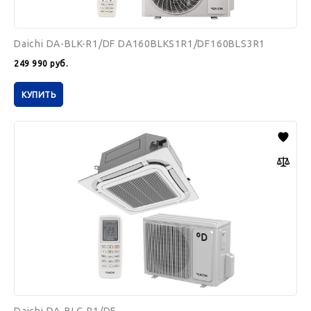
Daichi DA-BLK-R1/DF DA160BLKS1R1/DF160BLS3R1
249 990
руб.
КУПИТЬ
Daichi
DA-
BLC-
R1/DF
DA160BLCS1R1/DF160BLS3R1/DPC06L