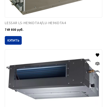
LESSAR LS-HE96DTA4/LU-HE96DTA4
749 800
руб.
КУПИТЬ
LESSAR
LS-
HE55DVA4/LU-
HE55UVA4