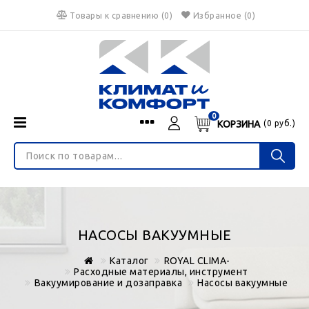
Товары к сравнению
(
0
)
Избранное
(0)
0
КОРЗИНА
(
0
руб.)
Menu
Каталог
О нас
Войти
ИНТЕРНЕТ-МАГАЗИН
Регистрация
Доставка и оплата
НЕ ЯВЛЯЕТСЯ ПУБЛИЧНОЙ ОФЕРТОЙ
Гарантия
Валюта
НАСОСЫ ВАКУУМНЫЕ
€
$
руб.
Блог
Каталог
ROYAL CLIMA-
Контакты
Расходные материалы, инструмент
Вакуумирование и дозаправка
Насосы вакуумные