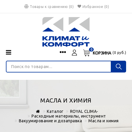
Товары к сравнению
(
0
)
Избранное
(0)
0
КОРЗИНА
(
0
руб.)
Menu
Каталог
О нас
Войти
ИНТЕРНЕТ-МАГАЗИН
Регистрация
Доставка и оплата
НЕ ЯВЛЯЕТСЯ ПУБЛИЧНОЙ ОФЕРТОЙ
Гарантия
Валюта
МАСЛА И ХИМИЯ
€
$
руб.
Блог
Каталог
ROYAL CLIMA-
Контакты
Расходные материалы, инструмент
Вакуумирование и дозаправка
Масла и химия