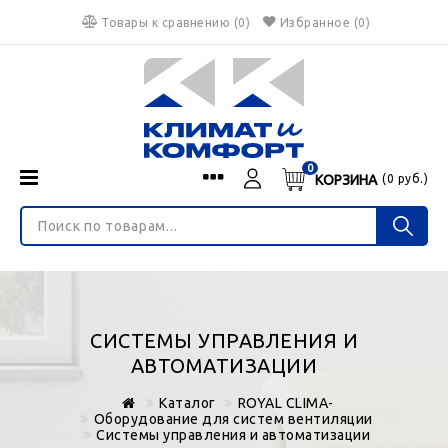
Товары к сравнению
(
0
)
Избранное
(0)
0
КОРЗИНА
(
0
руб.)
Menu
Каталог
О нас
Войти
ИНТЕРНЕТ-МАГАЗИН
Регистрация
Доставка и оплата
НЕ ЯВЛЯЕТСЯ ПУБЛИЧНОЙ ОФЕРТОЙ
Гарантия
Валюта
СИСТЕМЫ УПРАВЛЕНИЯ И
€
$
руб.
Блог
АВТОМАТИЗАЦИИ
Контакты
Каталог
ROYAL CLIMA-
Оборудование для систем вентиляции
Системы управления и автоматизации