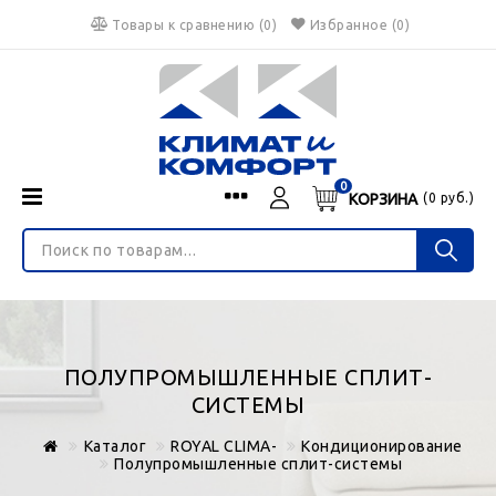
Товары к сравнению
(
0
)
Избранное
(0)
0
КОРЗИНА
(
0
руб.)
Menu
Каталог
О нас
Войти
ИНТЕРНЕТ-МАГАЗИН
Регистрация
Доставка и оплата
НЕ ЯВЛЯЕТСЯ ПУБЛИЧНОЙ ОФЕРТОЙ
Гарантия
Валюта
ПОЛУПРОМЫШЛЕННЫЕ СПЛИТ-
€
$
руб.
Блог
СИСТЕМЫ
Контакты
Каталог
ROYAL CLIMA-
Кондиционирование
Полупромышленные сплит-системы