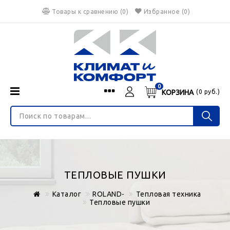
Товары к сравнению
(
0
)
Избранное
(0)
0
КОРЗИНА
(
0
руб.)
Menu
Каталог
О нас
Войти
ИНТЕРНЕТ-МАГАЗИН
Регистрация
Доставка и оплата
НЕ ЯВЛЯЕТСЯ ПУБЛИЧНОЙ ОФЕРТОЙ
Гарантия
Валюта
ТЕПЛОВЫЕ ПУШКИ
€
$
руб.
Блог
Каталог
ROLAND-
Тепловая техника
Контакты
Тепловые пушки