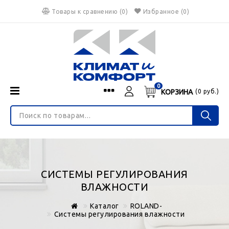
Товары к сравнению
(
0
)
Избранное
(0)
0
КОРЗИНА
(
0
руб.)
Menu
Каталог
О нас
Войти
ИНТЕРНЕТ-МАГАЗИН
Регистрация
Доставка и оплата
НЕ ЯВЛЯЕТСЯ ПУБЛИЧНОЙ ОФЕРТОЙ
Гарантия
Валюта
СИСТЕМЫ РЕГУЛИРОВАНИЯ
€
$
руб.
Блог
ВЛАЖНОСТИ
Контакты
Каталог
ROLAND-
Системы регулирования влажности