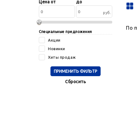
Сортировать
Цена от
до
по:
руб.
По 
Специальные предложения
Акции
Новинки
Хиты продаж
Cбросить