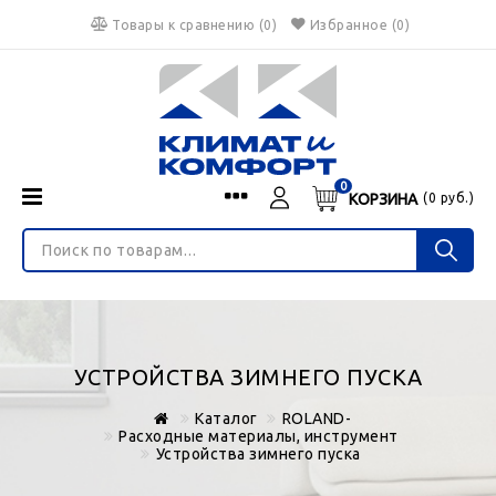
Товары к сравнению
(
0
)
Избранное
(0)
0
КОРЗИНА
(
0
руб.)
Menu
Каталог
О нас
Войти
ИНТЕРНЕТ-МАГАЗИН
Регистрация
Доставка и оплата
НЕ ЯВЛЯЕТСЯ ПУБЛИЧНОЙ ОФЕРТОЙ
Гарантия
Валюта
УСТРОЙСТВА ЗИМНЕГО ПУСКА
€
$
руб.
Блог
Каталог
ROLAND-
Контакты
Расходные материалы, инструмент
Устройства зимнего пуска