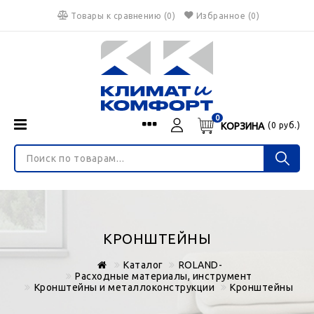
Товары к сравнению
(
0
)
Избранное
(0)
0
КОРЗИНА
(
0
руб.)
Menu
Каталог
О нас
Войти
ИНТЕРНЕТ-МАГАЗИН
Регистрация
Доставка и оплата
НЕ ЯВЛЯЕТСЯ ПУБЛИЧНОЙ ОФЕРТОЙ
Гарантия
Валюта
КРОНШТЕЙНЫ
€
$
руб.
Блог
Каталог
ROLAND-
Контакты
Расходные материалы, инструмент
Кронштейны и металлоконструкции
Кронштейны