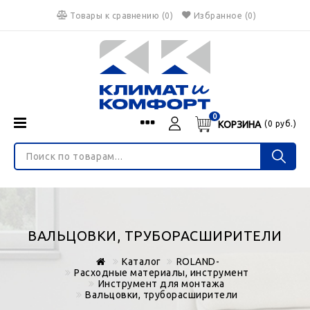
Товары к сравнению
(
0
)
Избранное
(0)
0
КОРЗИНА
(
0
руб.)
Menu
Каталог
О нас
Войти
ИНТЕРНЕТ-МАГАЗИН
Регистрация
Доставка и оплата
НЕ ЯВЛЯЕТСЯ ПУБЛИЧНОЙ ОФЕРТОЙ
Гарантия
Валюта
ВАЛЬЦОВКИ, ТРУБОРАСШИРИТЕЛИ
€
$
руб.
Блог
Каталог
ROLAND-
Контакты
Расходные материалы, инструмент
Инструмент для монтажа
Вальцовки, труборасширители