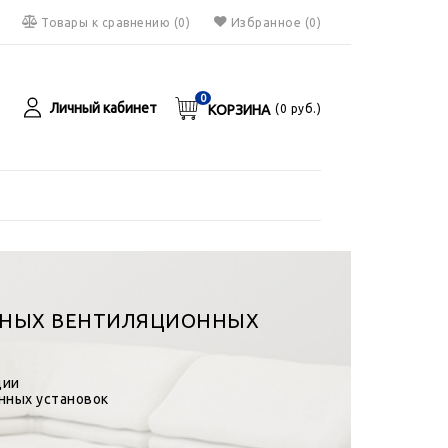
Товары к сравнению
(
0
)
Избранное
(0)
0
Личный кабинет
КОРЗИНА
(
0
руб.)
я
руб.
ЧНЫХ ВЕНТИЛЯЦИОННЫХ
ции
нных установок