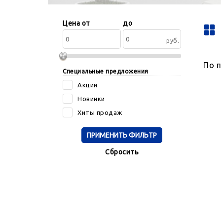
Сортировать
Цена от
до
по:
руб.
По 
Специальные предложения
Акции
Новинки
Хиты продаж
Cбросить