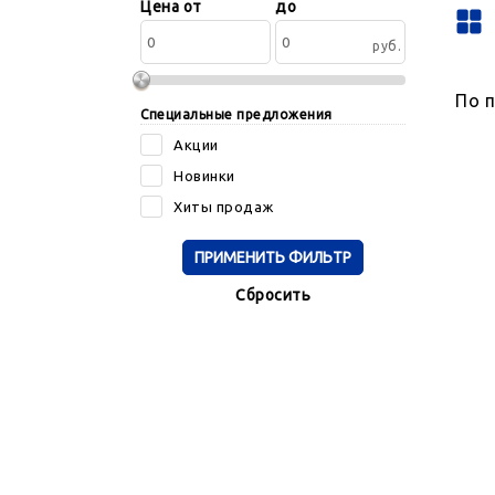
Сортировать
Цена от
до
по:
руб.
По 
Специальные предложения
Акции
Новинки
Хиты продаж
Cбросить