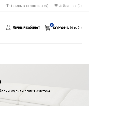
Товары к сравнению
(
0
)
Избранное
(0)
0
Личный кабинет
КОРЗИНА
(
0
руб.)
я
руб.
М
блоки мульти сплит-систем