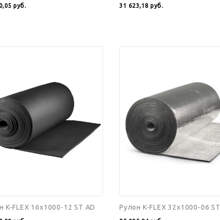
0,05
руб.
31 623,18
руб.
н
Рулон
K-
FLEX
00-
32x1000-
06
ST
ALU
н K-FLEX 16x1000-12 ST AD
Рулон K-FLEX 32x1000-06 S