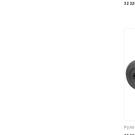
32 22
Руло
K-
FLEX
16x10
12
ST
AD
Руло