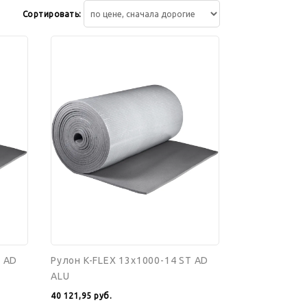
Сортировать:
Рулон
K-
FLEX
13x1000-
14
ST
AD
ALU
T AD
Рулон K-FLEX 13x1000-14 ST AD
ALU
40 121,95
руб.