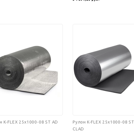
н
Рулон
K-
FLEX
00-
25x1000-
08
ST
AL
CLAD
н K-FLEX 25x1000-08 ST AD
Рулон K-FLEX 25x1000-08 ST
CLAD