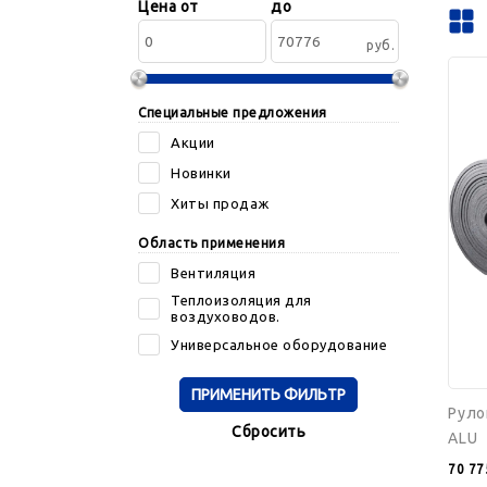
Сортировать
Цена от
до
по:
руб.
Руло
K-
FLEX
06x10
Специальные предложения
30
ST
Акции
AD
ALU
Новинки
Хиты продаж
Область применения
Вентиляция
Теплоизоляция для
воздуховодов.
Универсальное оборудование
Руло
Cбросить
ALU
70 77