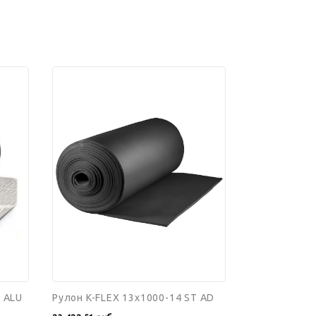
Рулон
K-
FLEX
13x1000-
14
ST
AD
T ALU
Рулон K-FLEX 13x1000-14 ST AD