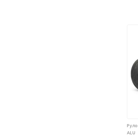
Руло
K-
FLEX
25x10
08
ST
AD
ALU
Руло
ALU