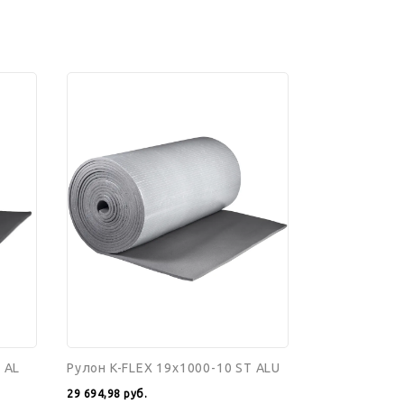
Рулон
K-
FLEX
19x1000-
10
ST
ALU
 AL
Рулон K-FLEX 19x1000-10 ST ALU
29 694,98
руб.