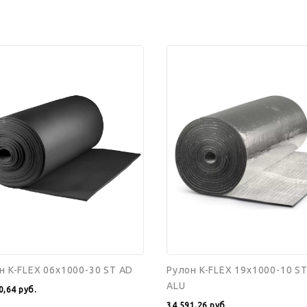
н
Рулон
K-
FLEX
00-
19x1000-
10
ST
AD
ALU
н K-FLEX 06x1000-30 ST AD
Рулон K-FLEX 19x1000-10 S
ALU
0,64
руб.
34 591,26
руб.