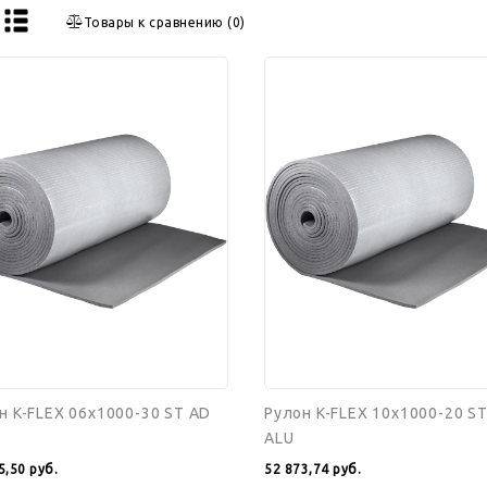
Товары к сравнению
(
0
)
н
Рулон
K-
FLEX
00-
10x1000-
20
ST
AD
ALU
н K-FLEX 06x1000-30 ST AD
Рулон K-FLEX 10x1000-20 S
ALU
5,50
руб.
52 873,74
руб.