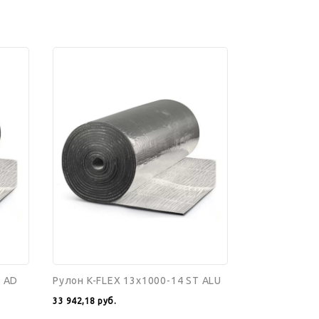
Рулон
K-
FLEX
13x1000-
14
ST
ALU
T AD
Рулон K-FLEX 13x1000-14 ST ALU
33 942,18
руб.