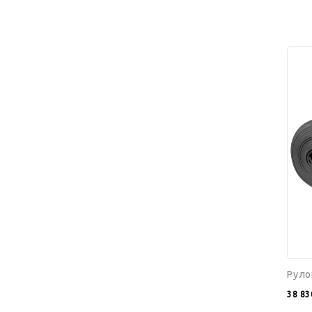
Руло
K-
FLEX
06x10
30
ST
AD
Руло
38 83