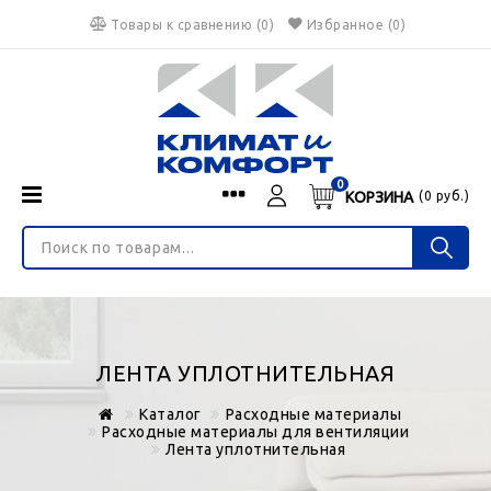
Товары к сравнению
(
0
)
Избранное
(0)
0
КОРЗИНА
(
0
руб.)
Menu
Каталог
О нас
Войти
ИНТЕРНЕТ-МАГАЗИН
Регистрация
Доставка и оплата
НЕ ЯВЛЯЕТСЯ ПУБЛИЧНОЙ ОФЕРТОЙ
Гарантия
Валюта
ЛЕНТА УПЛОТНИТЕЛЬНАЯ
€
$
руб.
Блог
Каталог
Расходные материалы
Контакты
Расходные материалы для вентиляции
Лента уплотнительная