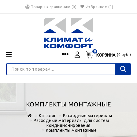
Товары к сравнению
(
0
)
Избранное
(0)
0
КОРЗИНА
(
0
руб.)
Menu
Каталог
О нас
Войти
ИНТЕРНЕТ-МАГАЗИН
Регистрация
Доставка и оплата
НЕ ЯВЛЯЕТСЯ ПУБЛИЧНОЙ ОФЕРТОЙ
Гарантия
Валюта
КОМПЛЕКТЫ МОНТАЖНЫЕ
€
$
руб.
Блог
Каталог
Расходные материалы
Контакты
Расходные материалы для систем
кондиционирования
Комплекты монтажные