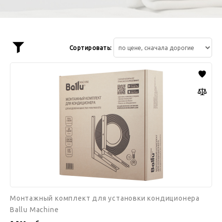
Сортировать:
Показать
фильтр
Монтажный
комплект
для
установки
кондиционера
Ballu
Machine
Монтажный комплект для установки кондиционера
Ballu Machine