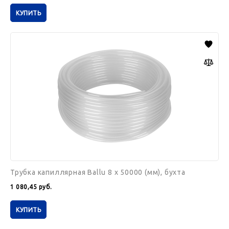
КУПИТЬ
Трубка
капиллярная
Ballu
8
x
50000
(мм),
бухта
Трубка капиллярная Ballu 8 x 50000 (мм), бухта
1 080,45
руб.
КУПИТЬ