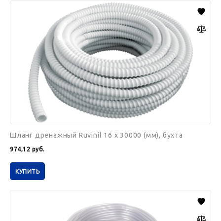
Шланг
дренажный
Ruvinil
16
х
30000
(мм),
бухта
Шланг дренажный Ruvinil 16 х 30000 (мм), бухта
974,12
руб.
КУПИТЬ
Трубка
капиллярная
Ballu
6
x