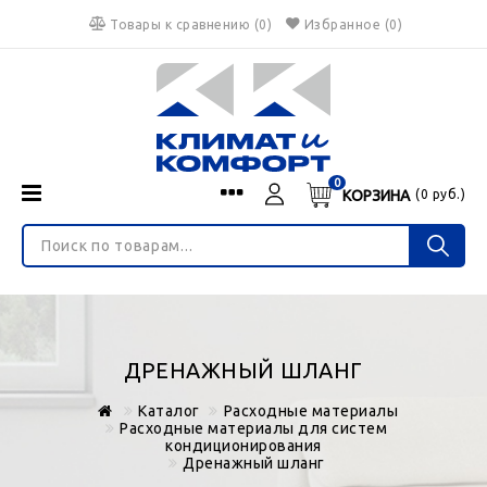
Товары к сравнению
(
0
)
Избранное
(0)
0
КОРЗИНА
(
0
руб.)
Menu
Каталог
О нас
Войти
ИНТЕРНЕТ-МАГАЗИН
Регистрация
Доставка и оплата
НЕ ЯВЛЯЕТСЯ ПУБЛИЧНОЙ ОФЕРТОЙ
Гарантия
Валюта
ДРЕНАЖНЫЙ ШЛАНГ
€
$
руб.
Блог
Каталог
Расходные материалы
Контакты
Расходные материалы для систем
кондиционирования
Дренажный шланг