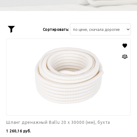
Сортировать:
Показать
фильтр
Шланг
дренажный
Ballu
20
x
30000
(мм),
бухта
Шланг дренажный Ballu 20 x 30000 (мм), бухта
1 260,16
руб.