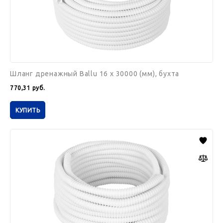
Шланг дренажный Ballu 16 x 30000 (мм), бухта
770,31
руб.
КУПИТЬ
Шланг
дренажный
Ballu
16
x
15000
(мм),
бухта