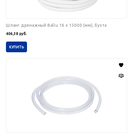
Шланг дренажный Ballu 16 x 15000 (мм), бухта
406,38
руб.
КУПИТЬ
Трубка
дренажная
Ballu
для
ЭВН,
6х8мм