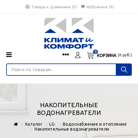
Товары к сравнению
(
0
)
Избранное
(0)
0
КОРЗИНА
(
0
руб.)
Menu
Каталог
О нас
Войти
ИНТЕРНЕТ-МАГАЗИН
Регистрация
Доставка и оплата
НЕ ЯВЛЯЕТСЯ ПУБЛИЧНОЙ ОФЕРТОЙ
Гарантия
Валюта
НАКОПИТЕЛЬНЫЕ
€
$
руб.
Блог
ВОДОНАГРЕВАТЕЛИ
Контакты
Каталог
LG-
Водоснабжение и отопление
Накопительные водонагреватели