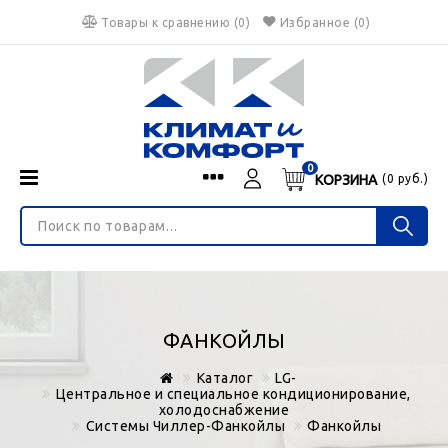
Товары к сравнению
(
0
)
Избранное
(0)
0
КОРЗИНА
(
0
руб.)
Menu
Каталог
О нас
Войти
ИНТЕРНЕТ-МАГАЗИН
Регистрация
Доставка и оплата
НЕ ЯВЛЯЕТСЯ ПУБЛИЧНОЙ ОФЕРТОЙ
Гарантия
Валюта
ФАНКОЙЛЫ
€
$
руб.
Блог
Каталог
LG-
Контакты
Центральное и специальное кондиционирование,
холодоснабжение
Системы Чиллер-Фанкойлы
Фанкойлы