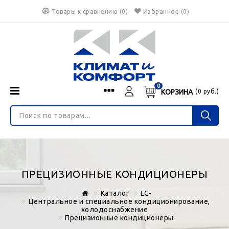
Товары к сравнению
(
0
)
Избранное
(0)
0
КОРЗИНА
(
0
руб.)
Menu
Каталог
О нас
Войти
ИНТЕРНЕТ-МАГАЗИН
Регистрация
Доставка и оплата
НЕ ЯВЛЯЕТСЯ ПУБЛИЧНОЙ ОФЕРТОЙ
Гарантия
Валюта
ПРЕЦИЗИОННЫЕ КОНДИЦИОНЕРЫ
€
$
руб.
Блог
Каталог
LG-
Контакты
Центральное и специальное кондиционирование,
холодоснабжение
Прецизионные кондиционеры