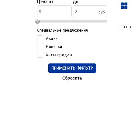
Сортировать
Цена от
до
по:
руб.
По 
Специальные предложения
Акции
Новинки
Хиты продаж
Cбросить