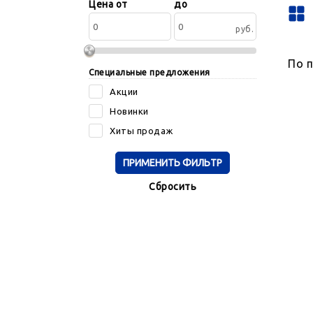
Сортировать
Цена от
до
по:
руб.
По 
Специальные предложения
Акции
Новинки
Хиты продаж
Cбросить