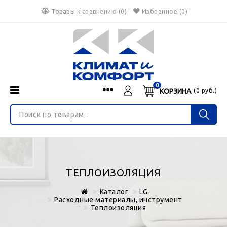
Товары к сравнению
(
0
)
Избранное
(0)
0
КОРЗИНА
(
0
руб.)
Menu
Каталог
О нас
Войти
ИНТЕРНЕТ-МАГАЗИН
Регистрация
Доставка и оплата
НЕ ЯВЛЯЕТСЯ ПУБЛИЧНОЙ ОФЕРТОЙ
Гарантия
Валюта
ТЕПЛОИЗОЛЯЦИЯ
€
$
руб.
Блог
Каталог
LG-
Контакты
Расходные материалы, инструмент
Теплоизоляция