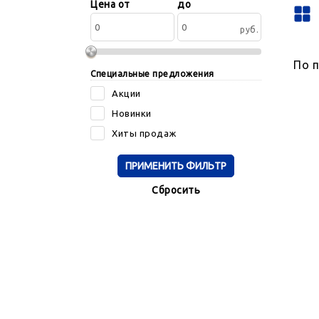
Сортировать
Цена от
до
по:
руб.
По 
Специальные предложения
Акции
Новинки
Хиты продаж
Cбросить