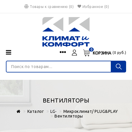
Товары к сравнению
(
0
)
Избранное
(0)
0
КОРЗИНА
(
0
руб.)
Menu
Каталог
О нас
Войти
ИНТЕРНЕТ-МАГАЗИН
Регистрация
Доставка и оплата
НЕ ЯВЛЯЕТСЯ ПУБЛИЧНОЙ ОФЕРТОЙ
Гарантия
Валюта
ВЕНТИЛЯТОРЫ
€
$
руб.
Блог
Каталог
LG-
Микроклимат/ PLUG&PLAY
Контакты
Вентиляторы