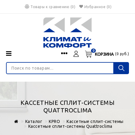
Товары к сравнению
(
0
)
Избранное
(0)
0
КОРЗИНА
(
0
руб.)
Menu
Каталог
О нас
Войти
ИНТЕРНЕТ-МАГАЗИН
Регистрация
Доставка и оплата
НЕ ЯВЛЯЕТСЯ ПУБЛИЧНОЙ ОФЕРТОЙ
Гарантия
Валюта
КАССЕТНЫЕ СПЛИТ-СИСТЕМЫ
€
$
руб.
Блог
QUATTROCLIMA
Контакты
Каталог
KPRO
Кассетные сплит-системы
Кассетные сплит-системы Quattroclima