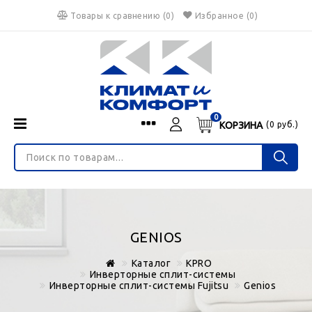
Товары к сравнению
(
0
)
Избранное
(0)
0
КОРЗИНА
(
0
руб.)
Menu
Каталог
О нас
Войти
ИНТЕРНЕТ-МАГАЗИН
Регистрация
Доставка и оплата
НЕ ЯВЛЯЕТСЯ ПУБЛИЧНОЙ ОФЕРТОЙ
Гарантия
Валюта
GENIOS
€
$
руб.
Блог
Каталог
KPRO
Контакты
Инверторные сплит-системы
Инверторные сплит-системы Fujitsu
Genios