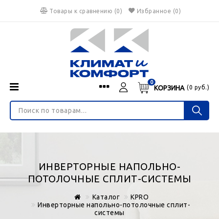
Товары к сравнению
(
0
)
Избранное
(0)
0
КОРЗИНА
(
0
руб.)
Menu
Каталог
О нас
Войти
ИНТЕРНЕТ-МАГАЗИН
Регистрация
Доставка и оплата
НЕ ЯВЛЯЕТСЯ ПУБЛИЧНОЙ ОФЕРТОЙ
Гарантия
Валюта
ИНВЕРТОРНЫЕ НАПОЛЬНО-
€
$
руб.
Блог
ПОТОЛОЧНЫЕ СПЛИТ-СИСТЕМЫ
Контакты
Каталог
KPRO
Инверторные напольно-потолочные сплит-
системы