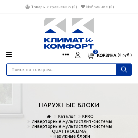
Товары к сравнению
(
0
)
Избранное
(0)
0
КОРЗИНА
(
0
руб.)
Menu
Каталог
О нас
Войти
ИНТЕРНЕТ-МАГАЗИН
Регистрация
Доставка и оплата
НЕ ЯВЛЯЕТСЯ ПУБЛИЧНОЙ ОФЕРТОЙ
Гарантия
Валюта
НАРУЖНЫЕ БЛОКИ
€
$
руб.
Блог
Каталог
KPRO
Контакты
Инверторные мультисплит-системы
Инверторные мультисплит-системы
QUATTROCLIMA
Наружные блоки