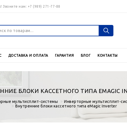
! Звоните нам:
+7 (989) 271-77-88
Войти
Регистраци
С
ДОСТАВКА И ОПЛАТА
ГАРАНТИЯ
БЛОГ
КОНТАКТЫ
Валюта
€
$
ННИЕ БЛОКИ КАССЕТНОГО ТИПА EMAGIC I
орные мультисплит-системы
Инверторные мультисплит-сис
Внутренние блоки кассетного типа eMagic Inverter