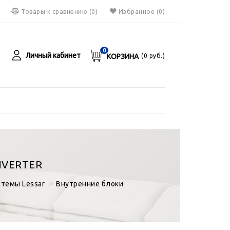
Товары к сравнению
(
0
)
Избранное
(0)
0
Личный кабинет
КОРЗИНА
(
0
руб.)
я
руб.
NVERTER
темы Lessar
Внутренние блоки