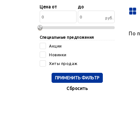
Сортировать
Цена от
до
по:
руб.
По 
Специальные предложения
Акции
Новинки
Хиты продаж
Cбросить