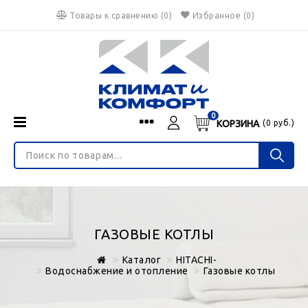
Товары к сравнению
(
0
)
Избранное
(0)
0
КОРЗИНА
(
0
руб.)
Menu
Каталог
О нас
Войти
ИНТЕРНЕТ-МАГАЗИН
Регистрация
Доставка и оплата
НЕ ЯВЛЯЕТСЯ ПУБЛИЧНОЙ ОФЕРТОЙ
Гарантия
Валюта
ГАЗОВЫЕ КОТЛЫ
€
$
руб.
Блог
Каталог
HITACHI-
Контакты
Водоснабжение и отопление
Газовые котлы