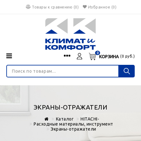
Товары к сравнению
(
0
)
Избранное
(0)
0
КОРЗИНА
(
0
руб.)
Menu
Каталог
О нас
Войти
ИНТЕРНЕТ-МАГАЗИН
Регистрация
Доставка и оплата
НЕ ЯВЛЯЕТСЯ ПУБЛИЧНОЙ ОФЕРТОЙ
Гарантия
Валюта
ЭКРАНЫ-ОТРАЖАТЕЛИ
€
$
руб.
Блог
Каталог
HITACHI-
Контакты
Расходные материалы, инструмент
Экраны-отражатели