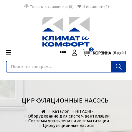
Товары к сравнению
(
0
)
Избранное
(0)
0
КОРЗИНА
(
0
руб.)
Menu
Каталог
О нас
Войти
ИНТЕРНЕТ-МАГАЗИН
Регистрация
Доставка и оплата
НЕ ЯВЛЯЕТСЯ ПУБЛИЧНОЙ ОФЕРТОЙ
Гарантия
Валюта
ЦИРКУЛЯЦИОННЫЕ НАСОСЫ
€
$
руб.
Блог
Каталог
HITACHI-
Контакты
Оборудование для систем вентиляции
Системы управления и автоматизации
Циркуляционные насосы