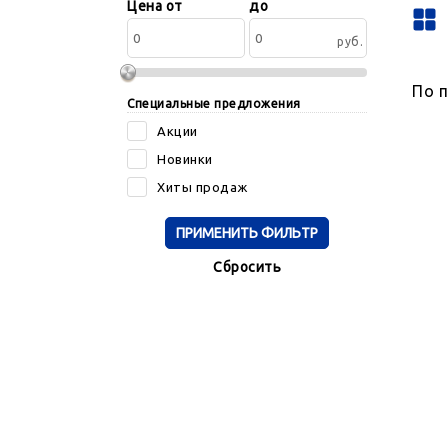
Сортировать
Цена от
до
по:
руб.
По 
Специальные предложения
Акции
Новинки
Хиты продаж
Cбросить