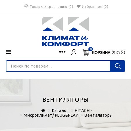
Товары к сравнению
(
0
)
Избранное
(0)
0
КОРЗИНА
(
0
руб.)
Menu
Каталог
О нас
Войти
ИНТЕРНЕТ-МАГАЗИН
Регистрация
Доставка и оплата
НЕ ЯВЛЯЕТСЯ ПУБЛИЧНОЙ ОФЕРТОЙ
Гарантия
Валюта
ВЕНТИЛЯТОРЫ
€
$
руб.
Блог
Каталог
HITACHI-
Контакты
Микроклимат/ PLUG&PLAY
Вентиляторы