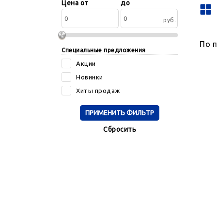
Сортировать
Цена от
до
по:
руб.
По 
Специальные предложения
Акции
Новинки
Хиты продаж
Cбросить