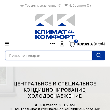
Товары к сравнению
(
0
)
Избранное
(0)
0
КОРЗИНА
(
0
руб.)
Menu
Каталог
О нас
Войти
ИНТЕРНЕТ-МАГАЗИН
Регистрация
Доставка и оплата
НЕ ЯВЛЯЕТСЯ ПУБЛИЧНОЙ ОФЕРТОЙ
Гарантия
Валюта
ЦЕНТРАЛЬНОЕ И СПЕЦИАЛЬНОЕ
€
$
руб.
Блог
КОНДИЦИОНИРОВАНИЕ,
ХОЛОДОСНАБЖЕНИЕ
Контакты
Каталог
HISENSE-
Центральное и специальное кондиционирование,