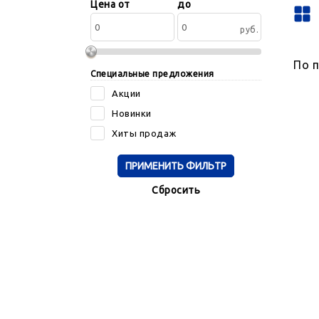
Сортировать
Цена от
до
по:
руб.
По 
Специальные предложения
Акции
Новинки
Хиты продаж
Cбросить