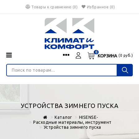
Товары к сравнению
(
0
)
Избранное
(0)
0
КОРЗИНА
(
0
руб.)
Menu
Каталог
О нас
Войти
ИНТЕРНЕТ-МАГАЗИН
Регистрация
Доставка и оплата
НЕ ЯВЛЯЕТСЯ ПУБЛИЧНОЙ ОФЕРТОЙ
Гарантия
Валюта
УСТРОЙСТВА ЗИМНЕГО ПУСКА
€
$
руб.
Блог
Каталог
HISENSE-
Контакты
Расходные материалы, инструмент
Устройства зимнего пуска